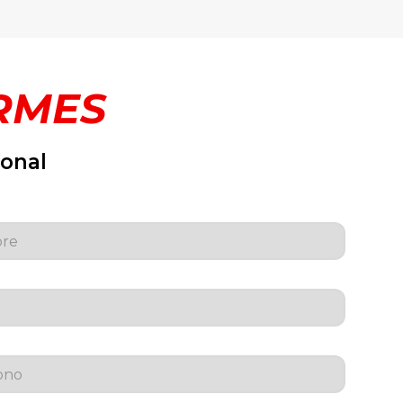
ORMES
ional